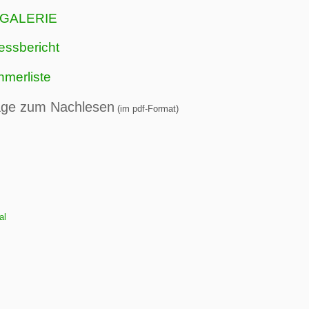
GALERIE
essbericht
hmerliste
äge zum Nachlesen
(im pdf-Format)
al