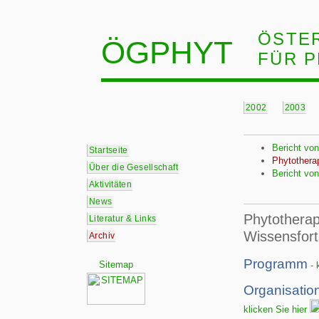
ÖSTE
ÖGPHYT
FÜR 
2002
2003
Bericht 
Startseite
Phytotherap
Über die Gesellschaft
Bericht von
Aktivitäten
News
Phytotherap
Literatur & Links
Wissensfort
Archiv
Programm
Sitemap
- 
Organisatio
klicken Sie hier