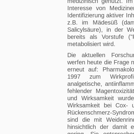
medizinisch genutzt. Im
Interesse von Medizin
Identifizierung aktiver I
z.B. im Mädesüß (dama
Salicylsäure), in der W
bereits als Vorstufe ("
metabolisiert wird.
Die aktuellen Forschu
werfen heute die Frage 
erneut auf: Pharmakol
1997 zum Wirkprofi
analgetische, antiinflam
fehlender Magentoxizitä
und Wirksamkeit wurde
Wirksamkeit bei Cox- 
Rückenschmerz-Syndrom
sind die mit Weidenrin
hinsichtlich der damit 