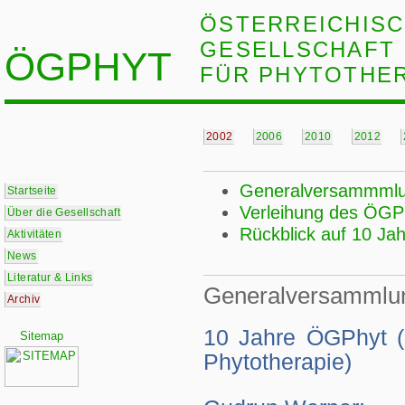
ÖSTERREICHIS
GESELLSCHAFT
ÖGPHYT
FÜR PHYTOTHE
2002
2006
2010
2012
Generalversammmlun
Startseite
Verleihung des ÖGP
Über die Gesellschaft
Rückblick auf 10 J
Aktivitäten
News
Literatur & Links
Generalversammlu
Archiv
10 Jahre ÖGPhyt (Ö
Sitemap
Phytotherapie)