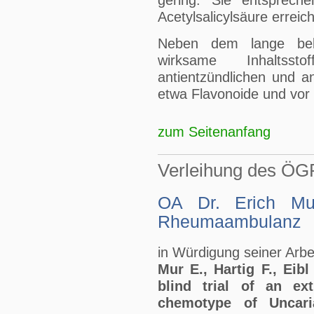
gering. Sie entsprech
Acetylsalicylsäure erreic
Neben dem lange beka
wirksame Inhaltss
antientzündlichen und a
etwa Flavonoide und vor 
zum Seitenanfang
Verleihung des ÖG
OA Dr. Erich Mur,
Rheumaambulanz
in Würdigung seiner Arbei
Mur E., Hartig F., Ei
blind trial of an ext
chemotype of Uncari